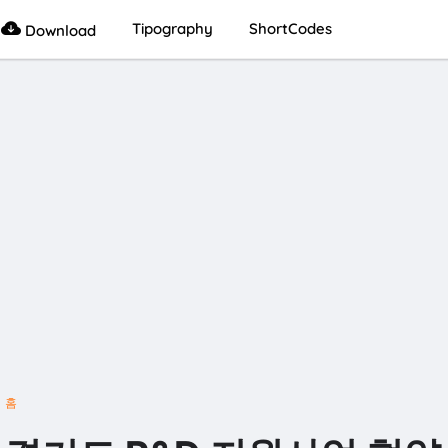
Tipography
ShortCodes
Download
홈