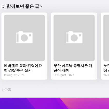
함께보면 좋은 글
에버랜드 폭파 위협에 대
부산 베트남 총영사관 개
노
한 경찰 수색 실시
관식 개최
장
13 August, 2025
13 August, 2025
26 J
다음