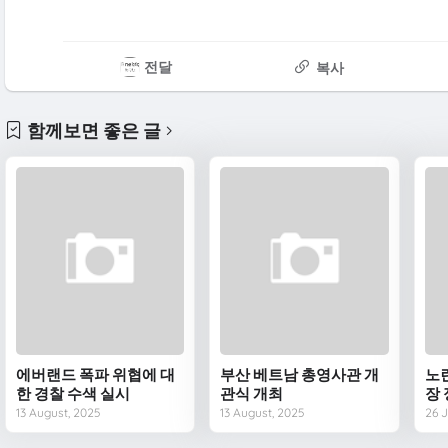
전달
복사
함께보면 좋은 글
에버랜드 폭파 위협에 대
부산 베트남 총영사관 개
노
한 경찰 수색 실시
관식 개최
장
13 August, 2025
13 August, 2025
26 J