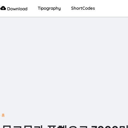
Tipography
ShortCodes
Download
홈