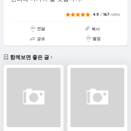
4.9
/
167
rates
전달
복사
별점
공유
함께보면 좋은 글