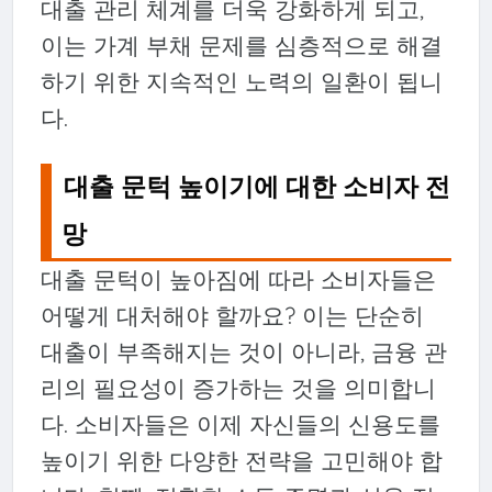
대출 관리 체계를 더욱 강화하게 되고,
이는 가계 부채 문제를 심층적으로 해결
하기 위한 지속적인 노력의 일환이 됩니
다.
대출 문턱 높이기에 대한 소비자 전
망
대출 문턱이 높아짐에 따라 소비자들은
어떻게 대처해야 할까요? 이는 단순히
대출이 부족해지는 것이 아니라, 금융 관
리의 필요성이 증가하는 것을 의미합니
다. 소비자들은 이제 자신들의 신용도를
높이기 위한 다양한 전략을 고민해야 합