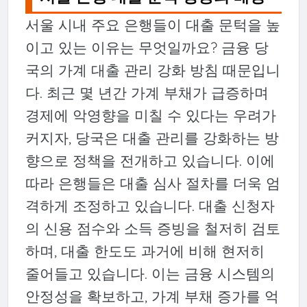
서울 시내 주요 은행들이 대출 문턱을 높
이고 있는 이유는 무엇일까요? 금융 당
국의 가계 대출 관리 강화 방침 때문입니
다. 최근 몇 년간 가계 부채가 급증하며
경제에 악영향을 미칠 수 있다는 우려가
커지자, 당국은 대출 관리를 강화하는 방
향으로 정책을 전개하고 있습니다. 이에
따라 은행들은 대출 심사 절차를 더욱 엄
격하게 조정하고 있습니다. 대출 신청자
의 신용 점수와 소득 증빙을 철저히 검토
하며, 대출 한도도 과거에 비해 현저히
줄어들고 있습니다. 이는 금융 시스템의
안정성을 확보하고, 가계 부채 증가를 억