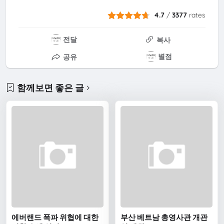
4.7
/
3377
rates
전달
복사
별점
공유
함께보면 좋은 글
에버랜드 폭파 위협에 대한
부산 베트남 총영사관 개관