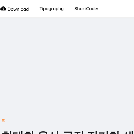
Tipography
ShortCodes
Download
홈